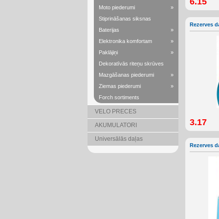
6.15
Moto piederumi
»
Stiprināšanas siksnas
Rezerves d
Baterijas
»
Elektronika komfortam
»
Paklājiņi
»
Dekoratīvās riteņu skrūves
Mazgāšanas piederumi
»
Ziemas piederumi
»
Forch sortiments
VELO PRECES
3.17
AKUMULATORI
Universālās daļas
Rezerves d