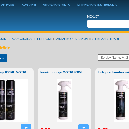
 PAR MUMS
» KONTAKTI
» ATRAŠANĀS VIETA
» IEPIRKŠANĀS INSTRUKCIJA
MEKLĒT
UĀRI
MAZGĀŠANAS PIEDERUMI
A/M APKOPES ĶĪMIJA
STIKLA APSTRĀDE
strāde
S
ītājs 600ML MOTIP
Insektu tiritajs MOTIP 500ML
Līdz.pret konden.ve