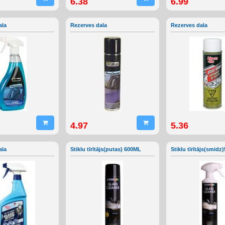
6.38
6.99
ala
Rezerves dala
Rezerves dala
4.97
5.36
ala
Stiklu tīrītājs(putas) 600ML
Stiklu tīrītājs(smid