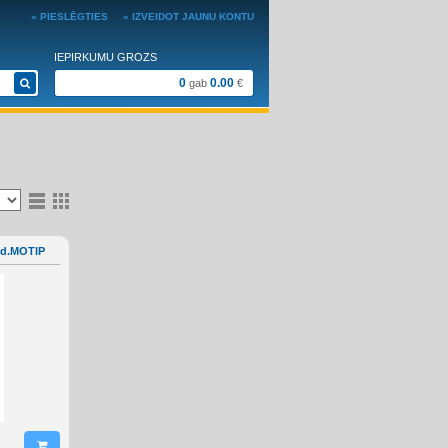
» PIESLĒGTIES
» IZVEIDOT JAUNU KONTU
IEPIRKUMU GROZS
0
0.00
gab
€
id.MOTIP