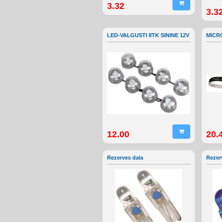
3.32
3.3
LED-VALGUSTI 8TK SININE 12V
MICRO
12.00
20.
Rezerves dala
Rezer