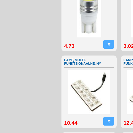
4.73
3.0
LAMP, MULTI-
LAMP,
FUNKTSIONAALNE, HY
FUNK
10.44
12.