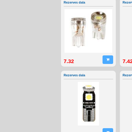
Rezerves dala
Rezer
7.32
7.4
Rezerves dala
Rezer