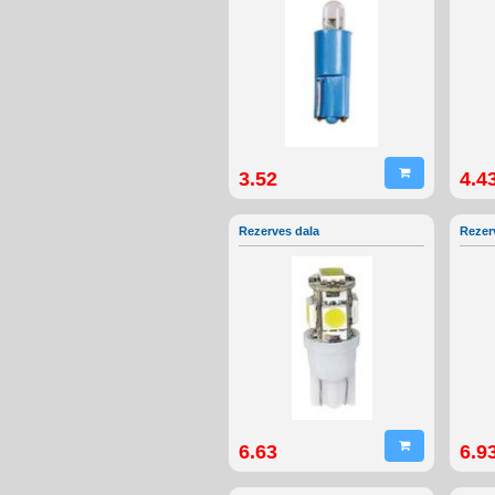
3.52
4.4
Rezerves dala
Rezer
6.63
6.9