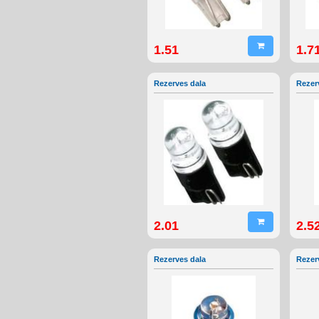
1.51
1.7
Rezerves dala
Rezer
2.01
2.5
Rezerves dala
Rezer