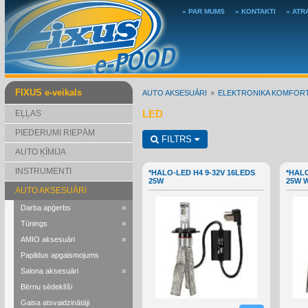
» PAR MUMS
» KONTAKTI
» ATR
FIXUS e-veikals
AUTO AKSESUĀRI
ELEKTRONIKA KOMFOR
LED
EĻĻAS
PIEDERUMI RIEPĀM
FILTRS
AUTO ĶĪMIJA
INSTRUMENTI
*HALO-LED H4 9-32V 16LEDS
*HALO
25W
25W 
AUTO AKSESUĀRI
Darba apģerbs
»
Tūnings
»
AMIO aksesuāri
»
Papildus apgaismojums
Salona aksesuāri
»
Bērnu sēdeklīši
Gaisa atsvaidzinātāji