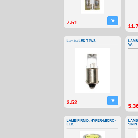
7.51
11.
Lamba LED T4WS
LAMBI
VA
2.52
5.3
LAMBIPIRNID, HYPER-MICRO-
LAMBI
LED,
SININ