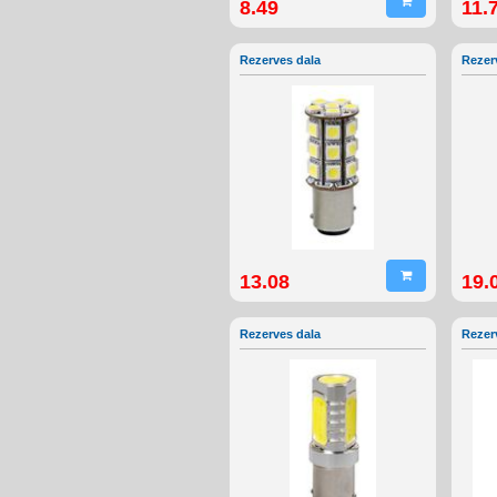
8.49
11.
Rezerves dala
Rezer
13.08
19.
Rezerves dala
Rezer