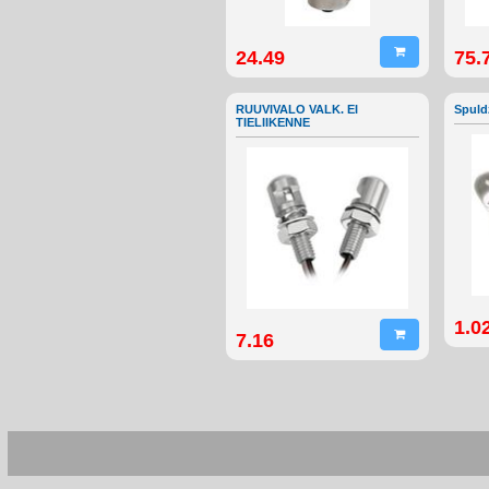
24.49
75.
RUUVIVALO VALK. EI
Spuld
TIELIIKENNE
1.0
7.16