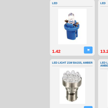
LED
LED
1.42
13.
LED LIGHT 21W BA15S, AMBER
LED L
AMBE