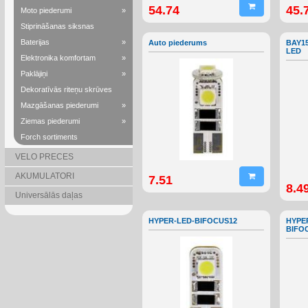
54.74
45.
Moto piederumi
»
Stiprināšanas siksnas
Baterijas
»
Auto piederums
BAY15
LED
Elektronika komfortam
»
Paklājiņi
»
Dekoratīvās riteņu skrūves
Mazgāšanas piederumi
»
Ziemas piederumi
»
Forch sortiments
VELO PRECES
AKUMULATORI
7.51
8.4
Universālās daļas
HYPER-LED-BIFOCUS12
HYPE
BIFO